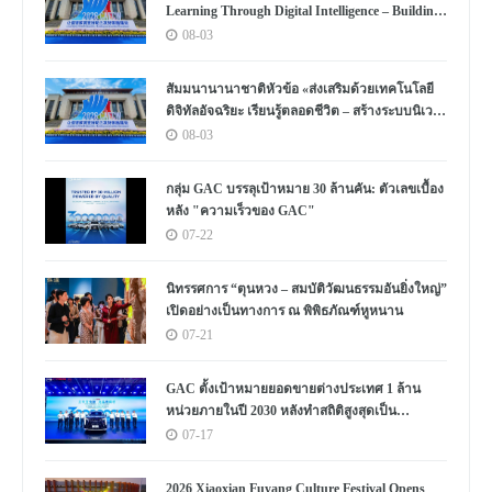
Learning Through Digital Intelligence – Building
a New Ecosystem for Human Lifelong Learning"
08-03
Convenes
สัมมนานานาชาติหัวข้อ «ส่งเสริมด้วยเทคโนโลยี
ดิจิทัลอัจฉริยะ เรียนรู้ตลอดชีวิต – สร้างระบบนิเวศ
ใหม่แห่งการเรียนรู้ตลอดชีวิตของมนุษย์» จัดขึ้น
08-03
กลุ่ม GAC บรรลุเป้าหมาย 30 ล้านคัน: ตัวเลขเบื้อง
หลัง "ความเร็วของ GAC"
07-22
นิทรรศการ “ตุนหวง – สมบัติวัฒนธรรมอันยิ่งใหญ่”
เปิดอย่างเป็นทางการ ณ พิพิธภัณฑ์หูหนาน
07-21
GAC ตั้งเป้าหมายยอดขายต่างประเทศ 1 ล้าน
หน่วยภายในปี 2030 หลังทำสถิติสูงสุดเป็น
ประวัติการณ์
07-17
2026 Xiaoxian Fuyang Culture Festival Opens