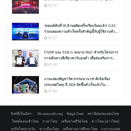
07-17
รถยนต์คันที่ 30 ล้านผลิตเสร็จเรียบร้อยแล้ว! GAC
ร่วมฉลองความสำเร็จครั้งสำคัญนี้กับผู้ใช้งานทั่ว
โลก
07-17
UNDP และ TAILG ลงนาม MoU สำหรับโครงการ
การเดินทางสีเขียวคาร์บอนต่ำ เพื่อส่งเสริมการ
พัฒนาอย่างยั่งยืนในแอฟริกาและทั่วโลก
07-10
งานแสดงสัญชาวิศวกรรมนานาชาติเจ้อเจียง
(ประเทศไทย) ปี 2026 จัดขึ้นสำเร็จแล้วใน
ประเทศไทย
07-03
ลิงค์ที่เป็นมิตร：
Московский след
ข้อมูล Datai
สถานีย่อยของคนไทย
โพสต์ตอนเช้าไทย
ภาษาไทย
เครือข่ายชีวิตไทย
อ่าวไทย [อ่าวไทย]
ธุรกิจไทยรายวัน
ข่าวเมืองไทย
เครือข่ายการศึกษาไทย
เวลากรุงเทพ