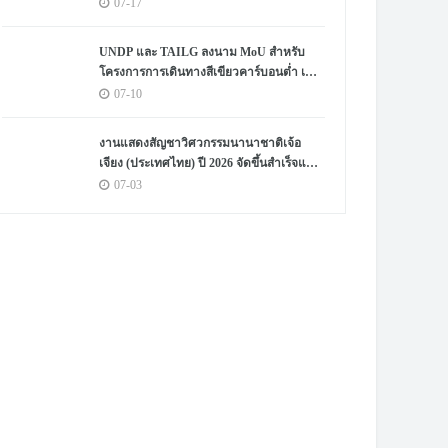
ใช้งานทั่วโลก
07-17
UNDP และ TAILG ลงนาม MoU สำหรับ
โครงการการเดินทางสีเขียวคาร์บอนต่ำ เพื่อ
ส่งเสริมการพัฒนาอย่างยั่งยืนในแอฟริกา
07-10
และทั่วโลก
งานแสดงสัญชาวิศวกรรมนานาชาติเจ้อ
เจียง (ประเทศไทย) ปี 2026 จัดขึ้นสำเร็จแล้ว
ในประเทศไทย
07-03