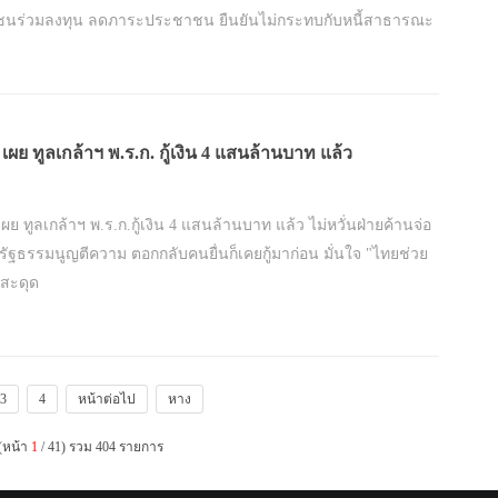
ชนร่วมลงทุน ลดภาระประชาชน ยืนยันไม่กระทบกับหนี้สาธารณะ
ผย ทูลเกล้าฯ พ.ร.ก. กู้เงิน 4 แสนล้านบาท แล้ว
ย ทูลเกล้าฯ พ.ร.ก.กู้เงิน 4 แสนล้านบาท แล้ว ไม่หวั่นฝ่ายค้านจ่อ
รัฐธรรมนูญตีความ ตอกกลับคนยื่นก็เคยกู้มาก่อน มั่นใจ "ไทยช่วย
่สะดุด
3
4
หน้าต่อไป
หาง
(หน้า
1
/ 41) รวม 404 รายการ