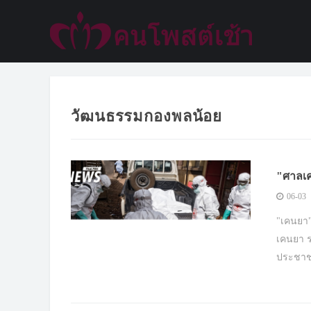
วัฒนธรรมกองพลน้อย
"ศาลเค
06-03
"เคนยา"
เคนยา ร
ประชา