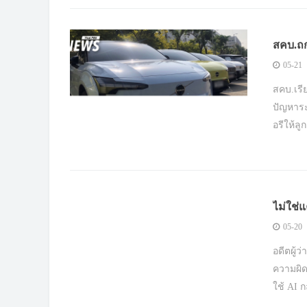
สคบ.ถก
70%
05-21
สคบ.เรี
ปัญหาระ
อรีให้ลู
ไม่ใช่แ
"คนฝ่า
05-20
อดีตผู้ว
ความผิด
ใช้ AI 
โศกนาฏ