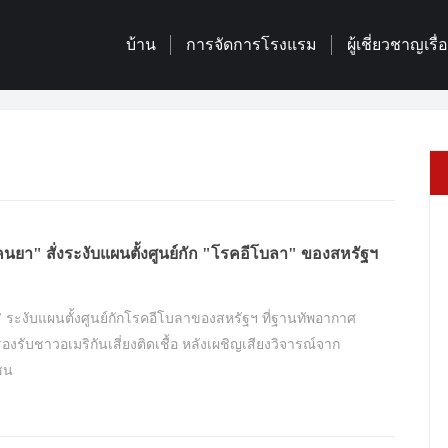
บ้าน
การจัดการโรงแรม
ผู้เชี่ยวชาญเรื
นยา" สั่งระงับแผนตั้งศูนย์กัก "โรคอีโบลา" ของสหรัฐฯ
 ระงับแผนตั้งศูนย์กักโรคอีโบลาของสหรัฐฯ ที่ฐานทัพอากาศ
องรับชาวอเมริกันเสี่ยงติดเชื้อ หลังเผชิญเสียงวิจารณ์จาก
ชน