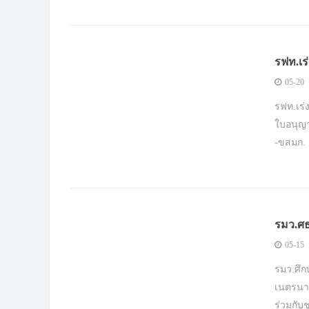
รฟท.เร
05-20
รฟท.เร
ใบอนุญา
-ขสมก.
เดินหน้
รมว.ศธ
นารี
05-15
รมว.ศึก
เนตรนาร
ร่วมกับ