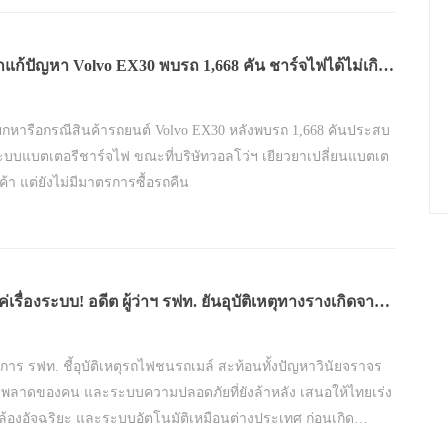
แก้ปัญหา Volvo EX30 พบรถ 1,668 คัน ชาร์จไฟได้ไม่เกิน
ยกหารือกรณีสินค้ารถยนต์ Volvo EX30 หลังพบรถ 1,668 คันประสบ
บบแบตเตอรีชาร์จไฟ ขณะที่บริษัทวอลโว่ฯ เยียวยาเปลี่ยนแบตเต
กค้า แต่ยังไม่มีมาตรการซื้อรถคืน
ค่เรื่องระบบ! อดีต ผู้ว่าฯ รฟท. ยันอุบัติเหตุทางรางเกิดจาก
ฝืนกฎ"
่าการ รฟท. ชี้อุบัติเหตุรถไฟชนรถเมล์ สะท้อนทั้งปัญหาวินัยจราจร
พลาดของคน และระบบความปลอดภัยที่ยังล้าหลัง เสนอให้ไทยเร่ง
กล้องอัจฉริยะ และระบบอัตโนมัติเหมือนต่างประเทศ ก่อนเกิด
กรรมซ้ำอีก