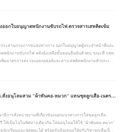
่งออกใบอนุญาตพนักงานขับรถไฟ-ตรวจสารเสพติดเข้ม
่งประสานกรมการขนส่งทางราง ออกใบอนุญาตผู้ประจำหน้าที่และ
ตพนักงานขับรถไฟ หลังยังเหลือขั้นตอนยืนยันตัวตน ขณะที่ รฟท.
 เพิ่มมาตรการตรวจแอลกอฮอล์และสารเสพติดพนักงานทั่วประเทศ
าโครงการ "มิสซิ่งลิงก์" แก้ปัญหาจุดตัดทางรถไฟในเมือง
.สั่งอนุโลมสวม "ผ้าพันคอ-หมวก" แทนชุดลูกเสือ-เนตร
ษาธิการสั่งหน่วยงานที่เกี่ยวข้องออกแนวทางการใส่ชุดลูกเสือ-
ี ให้เป็นไปในทิศทางเดียวกัน โดยอนุโลมให้ใช้ "ผ้าพันคอ-หมวก"
ชุดนักเรียนและชุดพละได้ พร้อมรับข้อเสนอให้ปรับวิชาลูกเสือเป็น