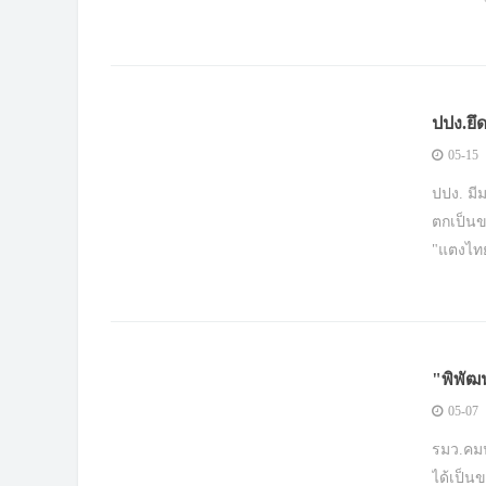
วิชาเลื
ปปง.ยึด
อลงกต-
05-15
ปปง. มีม
ตกเป็นข
"แตงไท
มูลค่าท
"พิพัฒ
05-07
รมว.คมน
ได้เป็น