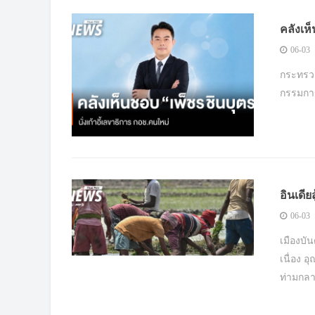
คลังเห
06-03
กระทรว
กรรมกา
อินเดี
48 องศ
06-03
เมืองบั
เนื่อง 
ท่ามกลา
เตือนป