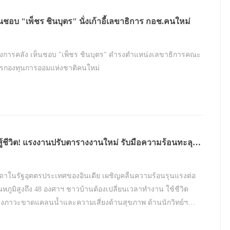
็นชอบ "เพ็ชร ชินบุตร" นั่งเก้าอี้เลขาธิการ กอช.คนใหม่
งการคลัง เห็นชอบ "เพ็ชร ชินบุตร" ดำรงตำแหน่งเลขาธิการคณะ
รกองทุนการออมแห่งชาติคนใหม่
ยสู้ชีวิต! แรงงานปรับตารางงานใหม่ รับมือความร้อนทะลุ
าฯ
นดาในรัฐอุตตรประเทศของอินเดีย เผชิญคลื่นความร้อนรุนแรงต่อ
อุณหภูมิสูงถึง 48 องศาฯ ชาวบ้านต้องเปลี่ยนเวลาทำงาน ใช้ชีวิต
งภาวะขาดแคลนน้ำและความเสี่ยงด้านสุขภาพ ด้านนักวิทย์ฯ
ัญหาเกิดจากภาวะโลกร้อนและการสูญเสียทรัพยากรธรรมชาติ