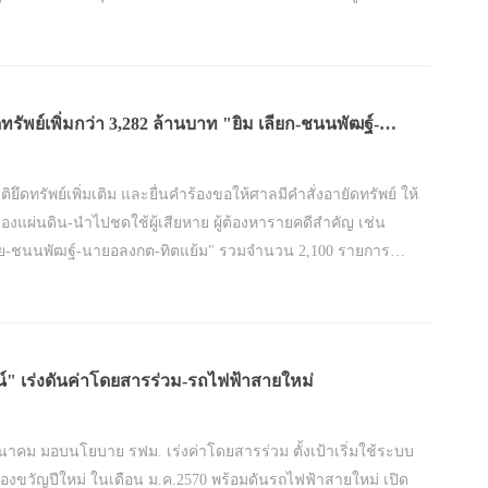
อกไปพิจารณา
ทรัพย์เพิ่มกว่า 3,282 ล้านบาท "ยิม เลียก-ชนนพัฒฐ์-
ทิดแย้ม"
ติยึดทรัพย์เพิ่มเติม และยื่นคำร้องขอให้ศาลมีคำสั่งอายัดทรัพย์ ให้
องแผ่นดิน-นำไปชดใช้ผู้เสียหาย ผู้ต้องหารายคดีสำคัญ เช่น
ย-ชนนพัฒฐ์-นายอลงกต-ทิตแย้ม" รวมจำนวน 2,100 รายการ
รัพย์สินกว่า 3,282 ล้านบาท
น์" เร่งดันค่าโดยสารร่วม-รถไฟฟ้าสายใหม่
าคม มอบนโยบาย รฟม. เร่งค่าโดยสารร่วม ตั้งเป้าเริ่มใช้ระบบ
ของขวัญปีใหม่ ในเดือน ม.ค.2570 พร้อมดันรถไฟฟ้าสายใหม่ เปิด