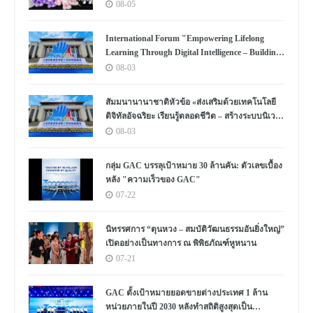
08-05
International Forum "Empowering Lifelong
Learning Through Digital Intelligence – Building
a New Ecosystem for Human Lifelong Learning"
08-03
Convenes
สัมมนานานาชาติหัวข้อ «ส่งเสริมด้วยเทคโนโลยี
ดิจิทัลอัจฉริยะ เรียนรู้ตลอดชีวิต – สร้างระบบนิเวศ
ใหม่แห่งการเรียนรู้ตลอดชีวิตของมนุษย์» จัดขึ้น
08-03
กลุ่ม GAC บรรลุเป้าหมาย 30 ล้านคัน: ตัวเลขเบื้อง
หลัง "ความเร็วของ GAC"
07-22
นิทรรศการ “ตุนหวง – สมบัติวัฒนธรรมอันยิ่งใหญ่”
เปิดอย่างเป็นทางการ ณ พิพิธภัณฑ์หูหนาน
07-21
GAC ตั้งเป้าหมายยอดขายต่างประเทศ 1 ล้าน
หน่วยภายในปี 2030 หลังทำสถิติสูงสุดเป็น