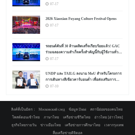
ประวัติการณ์
07-17
2026 Xiaoxian Fuyang Culture Festival Opens
07-17
รถยนต์คันที่ 30 ล้านผลิตเสร็จเรียบร้อยแล้ว! GAC
ร่วมฉลองความสำเร็จครั้งสำคัญนี้กับผู้ใช้งานทั่ว
โลก
07-17
UNDP และ TAILG ลงนาม MoU สำหรับโครงการ
การเดินทางสีเขียวคาร์บอนต่ำ เพื่อส่งเสริมการ
พัฒนาอย่างยั่งยืนในแอฟริกาและทั่วโลก
07-10
ลิงค์ที่เป็นมิตร：
Московский след
ข้อมูล Datai
สถานีย่อยของคนไทย
โพสต์ตอนเช้าไทย
ภาษาไทย
เครือข่ายชีวิตไทย
อ่าวไทย [อ่าวไทย]
ธุรกิจไทยรายวัน
ข่าวเมืองไทย
เครือข่ายการศึกษาไทย
เวลากรุงเทพ
สื่อเครือข่ายดิจิตอล