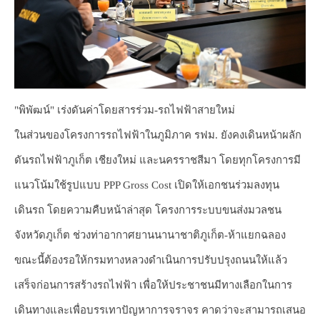
"พิพัฒน์" เร่งดันค่าโดยสารร่วม-รถไฟฟ้าสายใหม่
ในส่วนของโครงการรถไฟฟ้าในภูมิภาค รฟม. ยังคงเดินหน้าผลัก
ดันรถไฟฟ้าภูเก็ต เชียงใหม่ และนครราชสีมา โดยทุกโครงการมี
แนวโน้มใช้รูปแบบ PPP Gross Cost เปิดให้เอกชนร่วมลงทุน
เดินรถ โดยความคืบหน้าล่าสุด โครงการระบบขนส่งมวลชน
จังหวัดภูเก็ต ช่วงท่าอากาศยานนานาชาติภูเก็ต-ห้าแยกฉลอง
ขณะนี้ต้องรอให้กรมทางหลวงดำเนินการปรับปรุงถนนให้แล้ว
เสร็จก่อนการสร้างรถไฟฟ้า เพื่อให้ประชาชนมีทางเลือกในการ
เดินทางและเพื่อบรรเทาปัญหาการจราจร คาดว่าจะสามารถเสนอ