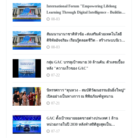
International Forum "Empowering Lifelong
Learning Through Digital Intelligence – Building
a New Ecosystem for Human Lifelong Learning"
08-03
Convenes
สัมมนานานาชาติหัวข้อ «ส่งเสริมด้วยเทคโนโลยี
ดิจิทัลอัจฉริยะ เรียนรู้ตลอดชีวิต – สร้างระบบนิเวศ
ใหม่แห่งการเรียนรู้ตลอดชีวิตของมนุษย์» จัดขึ้น
08-03
กลุ่ม GAC บรรลุเป้าหมาย 30 ล้านคัน: ตัวเลขเบื้อง
หลัง "ความเร็วของ GAC"
07-22
นิทรรศการ “ตุนหวง – สมบัติวัฒนธรรมอันยิ่งใหญ่”
เปิดอย่างเป็นทางการ ณ พิพิธภัณฑ์หูหนาน
07-21
GAC ตั้งเป้าหมายยอดขายต่างประเทศ 1 ล้าน
หน่วยภายในปี 2030 หลังทำสถิติสูงสุดเป็น
ประวัติการณ์
07-17