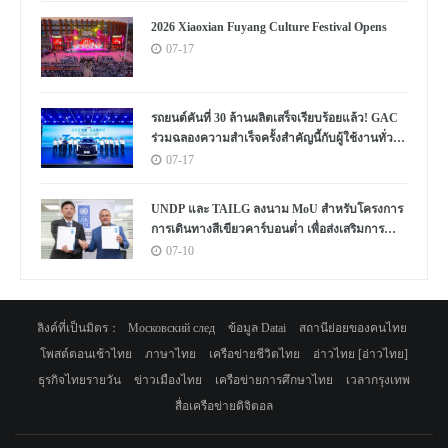
2026 Xiaoxian Fuyang Culture Festival Opens
07-17
รถยนต์คันที่ 30 ล้านผลิตเสร็จเรียบร้อยแล้ว! GAC
ร่วมฉลองความสำเร็จครั้งสำคัญนี้กับผู้ใช้งานทั่ว
โลก
07-17
UNDP และ TAILG ลงนาม MoU สำหรับโครงการ
การเดินทางสีเขียวคาร์บอนต่ำ เพื่อส่งเสริมการ
พัฒนาอย่างยั่งยืนในแอฟริกาและทั่วโลก
07-10
ลิงค์ที่เป็นมิตร：
Московский след
ข้อมูล Datai
สถานีย่อยของคนไทย
โพสต์ตอนเช้าไทย
ภาษาไทย
เครือข่ายชีวิตไทย
อ่าวไทย [อ่าวไทย]
ธุรกิจไทยรายวัน
ข่าวเมืองไทย
เครือข่ายการศึกษาไทย
เวลากรุงเทพ
สื่อเครือข่ายดิจิตอล