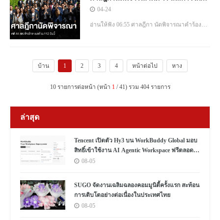
ลุ้น 10 สส.ปชน.หยุดปฏิบัติหน้าที่หรือไม่
04-24
อ่านให้ฟัง 06:55 ศาลฎีกา นัดพิจารณาคำร้อง
ของ ป.ป.ช. คดี 44 สส.พรรคก้าวไกล ลงชื่อแก้
มาตรา 112 วันนี้ พร้อมเปิด 3 แ
บ้าน
1
2
3
4
หน้าต่อไป
หาง
10 รายการต่อหน้า (หน้า
1
/ 41) รวม 404 รายการ
ล่าสุด
Tencent เปิดตัว Hy3 บน WorkBuddy Global มอบ
สิทธิ์เข้าใช้งาน AI Agentic Workspace ฟรีตลอด
เดือนสิงหาคม
08-05
SUGO จัดงานเฉลิมฉลองคอมมูนิตี้ครั้งแรก สะท้อน
การเติบโตอย่างต่อเนื่องในประเทศไทย
08-05