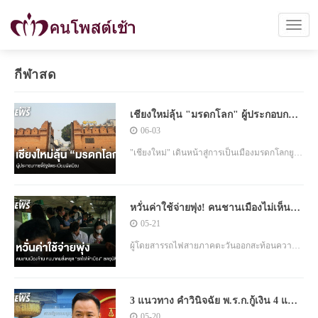
กีฬาสด
เชียงใหม่ลุ้น "มรดกโลก" ผู้ประกอบการ
จี้รัฐจัดระเบียบผังเมือง
06-03
"เชียงใหม่" เดินหน้าสู่การเป็นเมืองมรดกโลกยู
เนสโก ขณะที่ผู้ประกอบการและนักวิชาการเรียก
ร้องให้ภาครัฐเร่งจัดระเบียบผังเมือง ควบคุมการ
หวั่นค่าใช้จ่ายพุ่ง! คนชานเมืองไม่เห็น
ขยายตัวของธุรกิจและทุนต่างชาติ เพื่อรักษาอัต
ด้วย สั่งหยุดรถไฟเข้าเมืองลดอุบัติเหตุ
05-21
ลักษณ์เมืองเก่าและมรดกวัฒนธรรมก่อนการ
ประเมินจากอิโคโมสในเดือน ส.ค.นี้
ผู้โดยสารรถไฟสายภาคตะวันออกสะท้อนความ
กังวล หลังกระทรวงคมนาคมมีแนวคิดให้รถไฟ
สิ้นสุดแค่สถานีลาดกระบัง เพื่อลดอุบัติเหตุใน
3 แนวทาง คำวินิจฉัย พ.ร.ก.กู้เงิน 4 แสน
เมือง ชี้เป็นการแก้ปัญหาไม่ตรงจุด และอาจเพิ่ม
ล้าน
05-20