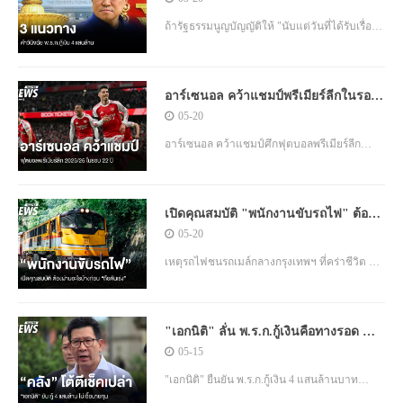
ภาระค่าเดินทางให้ประชาชนหลายเท่าตัว
ถ้ารัฐธรรมนูญบัญญัติให้ "นับแต่วันที่ได้รับเรื่อง
ไว้" คือการลงมติ "รับคำร้อง" 18 พ.ค.2569 ศาล
รัฐธรรมนูญต้องมีคำวินิจฉัยภายใน 60 วัน (นับ
อาร์เซนอล คว้าแชมป์พรีเมียร์ลีกในรอบ
แล้วก็จะครบวัน) "18 ก.ค.2569" โดยหลังรับคำ
22 ปี
05-20
ร้องไว้ ให้เวลา 7 วัน สำหรับ ครม.ส่งคำชี้แจง
การ ตราพระราชกำหนดกู้เงิน 4 แสนล้
อาร์เซนอล คว้าแชมป์ศึกฟุตบอลพรีเมียร์ลีก
2025/26 ในรอบ 22 ปี อย่างเป็นทางการ หลังคู่
แข่งอย่าง แมนฯ ซิตี้ ทำได้แค่บุกไปเสมอกับ บอร์
เปิดคุณสมบัติ "พนักงานขับรถไฟ" ต้อง
นมัธ
ผ่านอะไรบ้างก่อนถือคันเร่ง
05-20
เหตุรถไฟชนรถเมล์กลางกรุงเทพฯ ที่คร่าชีวิต 8
คน เป็นประเด็นร้อนหลังพบว่าผู้ขับรถไฟไม่มีใบ
อนุญาตตามกฎหมาย ทั้งที่ พ.ร.บ.การขนส่งทาง
"เอกนิติ" ลั่น พ.ร.ก.กู้เงินคือทางรอด ย้ำ
ราง กำหนดคุณสมบัติและมาตรฐานผู้ปฏิบัติ
วิกฤตปากท้องประชาชนรอไม่ได้
05-15
หน้าที่ไว้อย่างเข้มงวด ตั้งแต่การศึกษา การ
อบรม สุขภาพ ไปจนถึงการรับรองวิชาชีพ
"เอกนิติ" ยืนยัน พ.ร.ก.กู้เงิน 4 แสนล้านบาท