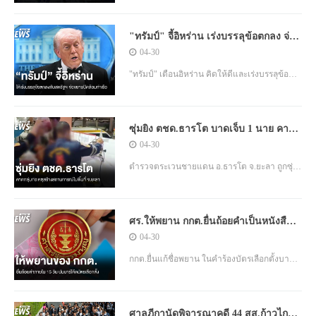
จำเป็นต่อการรับมือวิกฤตค่าครองชีพและ
พลังงาน พร้อมย้ำไม่ใช่การตีเช็คเปล่าหรือเอื้อ
"ทรัมป์" จี้อิหร่าน เร่งบรรลุข้อตกลง จ่อ
นายทุน แต่เป็นการช่วยประชาชนทั้งระยะสั้น
ขยายมาตรการปิดล้อมท่าเรือ
04-30
และระยะยาว
"ทรัมป์" เตือนอิหร่าน คิดให้ดีและเร่งบรรลุข้อ
ตกลงกับสหรัฐฯ ขณะที่ "ค่าเงินเรียล" ของอิหร่าน
ดิ่งต่ำสุดเป็นประวัติการณ์ ผู้เชี่ยวชาญชี้อาจ
ซุ่มยิง ตชด.ธารโต บาดเจ็บ 1 นาย คาด
ทำให้ภาวะเงินเฟ้อรุนแรง
กลุ่มก่อเหตุสร้างสถานการณ์
04-30
ตำรวจตระเวนชายแดน อ.ธารโต จ.ยะลา ถูกซุ่ม
ยิงบาดเจ็บ 1 นาย เจ้าหน้าที่คาดว่า เป็นฝีมือผู้ก่อ
เหตุความไม่สงบในพื้นที่ ที่ต้องการแสดง
ศร.ให้พยาน กกต.ยื่นถ้อยคำเป็นหนังสือ
ศักยภาพของกลุ่ม
ภายใน 15 วัน ปมบาร์โค้ดบัตรเลือกตั้ง
04-30
กกต.ยื่นแก้ชื่อพยาน ในคำร้องบัตรเลือกตั้งบาร์
โค้ด ศาลรัฐธรรมนูญให้พยานใหม่ ยื่นถ้อยคำ
เป็นหนังสือ พร้อมให้หน่วยงานที่เกี่ยวข้องจัดทำ
ศาลฎีกานัดพิจารณาคดี 44 สส.ก้าวไกล
หนังสือตามประเด็น ส่งภายใน 15 วัน