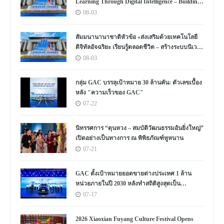
Learning Through Digital Intelligence – Building
a New Ecosystem for Human Lifelong Learning"
08-03
Convenes
สัมมนานานาชาติหัวข้อ «ส่งเสริมด้วยเทคโนโลยี
ดิจิทัลอัจฉริยะ เรียนรู้ตลอดชีวิต – สร้างระบบนิเวศ
ใหม่แห่งการเรียนรู้ตลอดชีวิตของมนุษย์» จัดขึ้น
08-03
กลุ่ม GAC บรรลุเป้าหมาย 30 ล้านคัน: ตัวเลขเบื้อง
หลัง "ความเร็วของ GAC"
07-22
นิทรรศการ “ตุนหวง – สมบัติวัฒนธรรมอันยิ่งใหญ่”
เปิดอย่างเป็นทางการ ณ พิพิธภัณฑ์หูหนาน
07-21
GAC ตั้งเป้าหมายยอดขายต่างประเทศ 1 ล้าน
หน่วยภายในปี 2030 หลังทำสถิติสูงสุดเป็น
ประวัติการณ์
07-17
2026 Xiaoxian Fuyang Culture Festival Opens