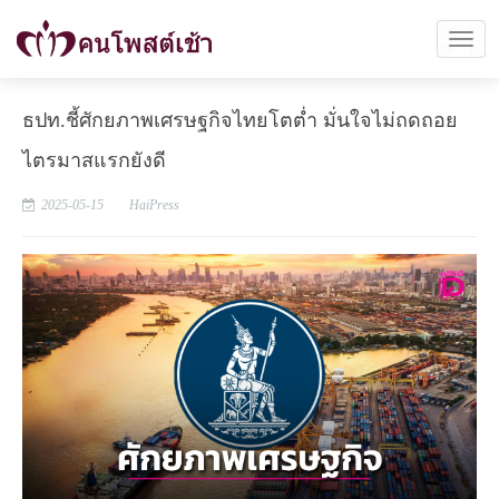
ธปท.ชี้ศักยภาพเศรษฐกิจไทยโตต่ำ มั่นใจไม่ถดถอย
ไตรมาสแรกยังดี
2025-05-15
HaiPress