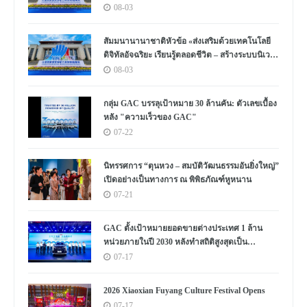
a New Ecosystem for Human Lifelong Learning"
08-03
Convenes
สัมมนานานาชาติหัวข้อ «ส่งเสริมด้วยเทคโนโลยี
ดิจิทัลอัจฉริยะ เรียนรู้ตลอดชีวิต – สร้างระบบนิเวศ
ใหม่แห่งการเรียนรู้ตลอดชีวิตของมนุษย์» จัดขึ้น
08-03
กลุ่ม GAC บรรลุเป้าหมาย 30 ล้านคัน: ตัวเลขเบื้อง
หลัง "ความเร็วของ GAC"
07-22
นิทรรศการ “ตุนหวง – สมบัติวัฒนธรรมอันยิ่งใหญ่”
เปิดอย่างเป็นทางการ ณ พิพิธภัณฑ์หูหนาน
07-21
GAC ตั้งเป้าหมายยอดขายต่างประเทศ 1 ล้าน
หน่วยภายในปี 2030 หลังทำสถิติสูงสุดเป็น
ประวัติการณ์
07-17
2026 Xiaoxian Fuyang Culture Festival Opens
07-17