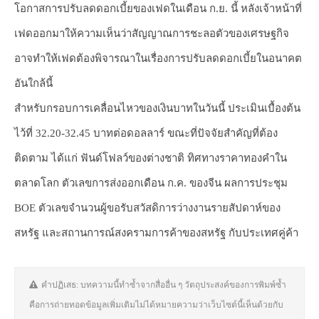
โอกาสการปรับลดดอกเบี้ยของเฟดในเดือน ก.ย. นี้ หลังเจ้าหน้าที่
เฟดออกมาให้ความเห็นว่าสัญญาณการชะลอตัวของเศรษฐกิจ
อาจทำให้เฟดต้องพิจารณาในเรื่องการปรับลดดอกเบี้ยในอนาคต
อันใกล้นี้
สำหรับกรอบการเคลื่อนไหวของเงินบาทในวันนี้ ประเมินเบื้องต้น
ไว้ที่ 32.20-32.45 บาทต่อดอลลาร์ ขณะที่ปัจจัยสำคัญที่ต้อง
ติดตาม ได้แก่ ฟันด์โฟลว์ของต่างชาติ ทิศทางราคาทองคำใน
ตลาดโลก ตัวเลขการส่งออกเดือน ก.ค. ของจีน ผลการประชุม
BOE ตัวเลขจำนวนผู้ขอรับสวัสดิการว่างงานรายสัปดาห์ของ
สหรัฐ และสถานการณ์สงครามการค้าของสหรัฐ กับประเทศคู่ค้า
คำปฏิเสธ: บทความนี้ทำซ้ำจากสื่ออื่น ๆ วัตถุประสงค์ของการพิมพ์ซ้ำ
คือการถ่ายทอดข้อมูลเพิ่มเติมไม่ได้หมายความว่าเว็บไซต์นี้เห็นด้วยกับ