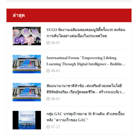
ล่าสุด
SUGO จัดงานเฉลิมฉลองคอมมูนิตี้ครั้งแรก สะท้อน
การเติบโตอย่างต่อเนื่องในประเทศไทย
08-05
International Forum "Empowering Lifelong
Learning Through Digital Intelligence – Building
a New Ecosystem for Human Lifelong Learning"
08-03
Convenes
สัมมนานานาชาติหัวข้อ «ส่งเสริมด้วยเทคโนโลยี
ดิจิทัลอัจฉริยะ เรียนรู้ตลอดชีวิต – สร้างระบบนิเวศ
ใหม่แห่งการเรียนรู้ตลอดชีวิตของมนุษย์» จัดขึ้น
08-03
กลุ่ม GAC บรรลุเป้าหมาย 30 ล้านคัน: ตัวเลขเบื้อง
หลัง "ความเร็วของ GAC"
07-22