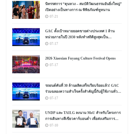
นิทรรศการ “ตุนหวง – สมบัติวัฒนธรรมอันยิ่งใหญ่”
เปิดอย่างเป็นทางการ ณ พิพิธภัณฑ์หูหนาน
07-21
GAC ตั้งเป้าหมายยอดขายต่างประเทศ 1 ล้าน
หน่วยภายในปี 2030 หลังทำสถิติสูงสุดเป็น
ประวัติการณ์
07-17
2026 Xiaoxian Fuyang Culture Festival Opens
07-17
รถยนต์คันที่ 30 ล้านผลิตเสร็จเรียบร้อยแล้ว! GAC
ร่วมฉลองความสำเร็จครั้งสำคัญนี้กับผู้ใช้งานทั่ว
โลก
07-17
UNDP และ TAILG ลงนาม MoU สำหรับโครงการ
การเดินทางสีเขียวคาร์บอนต่ำ เพื่อส่งเสริมการ
พัฒนาอย่างยั่งยืนในแอฟริกาและทั่วโลก
07-10