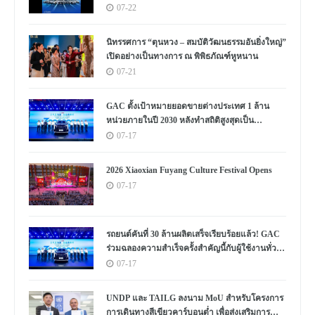
07-22
นิทรรศการ “ตุนหวง – สมบัติวัฒนธรรมอันยิ่งใหญ่”
เปิดอย่างเป็นทางการ ณ พิพิธภัณฑ์หูหนาน
07-21
GAC ตั้งเป้าหมายยอดขายต่างประเทศ 1 ล้าน
หน่วยภายในปี 2030 หลังทำสถิติสูงสุดเป็น
ประวัติการณ์
07-17
2026 Xiaoxian Fuyang Culture Festival Opens
07-17
รถยนต์คันที่ 30 ล้านผลิตเสร็จเรียบร้อยแล้ว! GAC
ร่วมฉลองความสำเร็จครั้งสำคัญนี้กับผู้ใช้งานทั่ว
โลก
07-17
UNDP และ TAILG ลงนาม MoU สำหรับโครงการ
การเดินทางสีเขียวคาร์บอนต่ำ เพื่อส่งเสริมการ