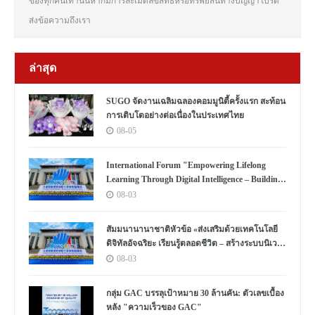
ของทุกคนเท่านั้นหากมีการละเมิดลิขสิทธิ์หรือทรัพย์สินทางปัญญาโปรด
ส่งข้อความถึงเรา
ล่าสุด
SUGO จัดงานเฉลิมฉลองคอมมูนิตี้ครั้งแรก สะท้อน
การเติบโตอย่างต่อเนื่องในประเทศไทย
08-05
International Forum "Empowering Lifelong
Learning Through Digital Intelligence – Building
a New Ecosystem for Human Lifelong Learning"
08-03
Convenes
สัมมนานานาชาติหัวข้อ «ส่งเสริมด้วยเทคโนโลยี
ดิจิทัลอัจฉริยะ เรียนรู้ตลอดชีวิต – สร้างระบบนิเวศ
ใหม่แห่งการเรียนรู้ตลอดชีวิตของมนุษย์» จัดขึ้น
08-03
กลุ่ม GAC บรรลุเป้าหมาย 30 ล้านคัน: ตัวเลขเบื้อง
หลัง "ความเร็วของ GAC"