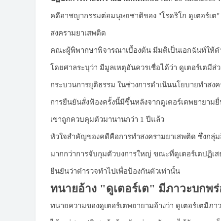
คดีอาชญากรรมต่อมนุษยชาติของ "โรดริโก ดูเตอร์เต" ว
สงครามยาเสพติด
คณะผู้พิพากษาพิจารณาเบื้องต้น มีมติเป็นเอกฉันท์ให
โดยศาลระบุว่า มีมูลเหตุอันควรเชื่อได้ว่า ดูเตอร์เต
กระบวนการยุติธรรม ในช่วงการดำเนินนโยบายทำสงคร
การยืนยันสั่งฟ้องครั้งนี้มีขึ้นหลังจากดูเตอร์เตพยายามย
เขาถูกควบคุมตัวมานานกว่า 1 ปีแล้ว
หัวใจสำคัญของคดีคือการทำสงครามยาเสพติด ซึ่งกลุ่มสิท
มากกว่าการจับกุมตัวบงการใหญ่ ขณะที่ดูเตอร์เตปฏิเสธ
ยืนยันว่าตำรวจทำไปเพื่อป้องกันตัวเท่านั้น
ทนายอ้าง "ดูเตอร์เต" มีภาวะบกพร
ทนายความของดูเตอร์เตพยายามอ้างว่า ดูเตอร์เตมี