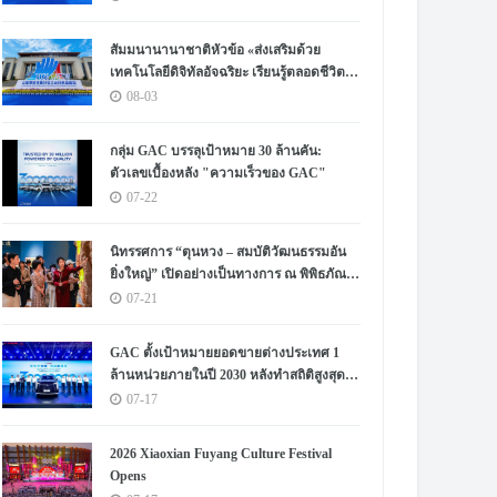
Human Lifelong Learning" Convenes
สัมมนานานาชาติหัวข้อ «ส่งเสริมด้วย
เทคโนโลยีดิจิทัลอัจฉริยะ เรียนรู้ตลอดชีวิต –
สร้างระบบนิเวศใหม่แห่งการเรียนรู้ตลอด
08-03
ชีวิตของมนุษย์» จัดขึ้น
กลุ่ม GAC บรรลุเป้าหมาย 30 ล้านคัน:
ตัวเลขเบื้องหลัง "ความเร็วของ GAC"
07-22
นิทรรศการ “ตุนหวง – สมบัติวัฒนธรรมอัน
ยิ่งใหญ่” เปิดอย่างเป็นทางการ ณ พิพิธภัณฑ์
หูหนาน
07-21
GAC ตั้งเป้าหมายยอดขายต่างประเทศ 1
ล้านหน่วยภายในปี 2030 หลังทำสถิติสูงสุด
เป็นประวัติการณ์
07-17
2026 Xiaoxian Fuyang Culture Festival
Opens