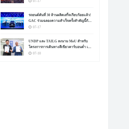
07-17
รถยนต์คันที่ 30 ล้านผลิตเสร็จเรียบร้อยแล้ว!
GAC ร่วมฉลองความสำเร็จครั้งสำคัญนี้กับผู้
ใช้งานทั่วโลก
07-17
UNDP และ TAILG ลงนาม MoU สำหรับ
โครงการการเดินทางสีเขียวคาร์บอนต่ำ เพื่อ
ส่งเสริมการพัฒนาอย่างยั่งยืนในแอฟริกา
07-10
และทั่วโลก