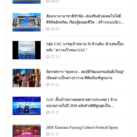
a New Ecosystem for Human Lifelong Learning"
08-03
Convenes
สัมมนานานาชาติหัวข้อ «ส่งเสริมด้วยเทคโนโลยี
ดิจิทัลอัจฉริยะ เรียนรู้ตลอดชีวิต – สร้างระบบนิเวศ
ใหม่แห่งการเรียนรู้ตลอดชีวิตของมนุษย์» จัดขึ้น
08-03
กลุ่ม GAC บรรลุเป้าหมาย 30 ล้านคัน: ตัวเลขเบื้อง
หลัง "ความเร็วของ GAC"
07-22
นิทรรศการ “ตุนหวง – สมบัติวัฒนธรรมอันยิ่งใหญ่”
เปิดอย่างเป็นทางการ ณ พิพิธภัณฑ์หูหนาน
07-21
GAC ตั้งเป้าหมายยอดขายต่างประเทศ 1 ล้าน
หน่วยภายในปี 2030 หลังทำสถิติสูงสุดเป็น
ประวัติการณ์
07-17
2026 Xiaoxian Fuyang Culture Festival Opens
07-17