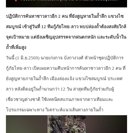
ปฏิบัติการค้นหาชาวลาวอีก 2 คน ที่ยังสูญหายในถ้ำลึก แขวงไซ
สมบูรณ์ เข้าสู่วันที่ 12 ทีมกู้ภัยไทย-ลาว พบปล่องถ้ำต้องสงสัยใกล้
จุดเป้าหมาย แต่ยังเผชิญอุปสรรคจากฝนตกหนัก และระดับน้ำใน
ถ้ำที่เพิ่มสูง
วันนี้ (1 มิ.ย.2569) นายเก่งกาจ บ้งกางวงศ์ หัวหน้าชุดปฏิบัติการ
กู้ภัยไทย-ลาว เปิดเผยความคืบหน้าการค้นหาชาวลาวอีก 2 คน ที่
ยังสูญหายภายในถ้ำลึก เมืองล่องแจ้ง แขวงไซสมบูรณ์ ประเทศ
ลาว หลังติดอยู่ในถ้ำนานกว่า 12 วัน ล่าสุดทีมกู้ภัยร่วมกับผู้
เชี่ยวชาญต่างชาติ ใช้เทคนิคสแกนภาพจากดาวเทียมและ
โปรแกรมเฉพาะทาง วิเคราะห์แนวเส้นทางภายในถ้ำ