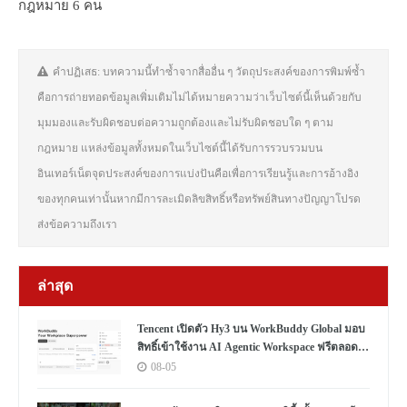
กฎหมาย 6 คน
คำปฏิเสธ: บทความนี้ทำซ้ำจากสื่ออื่น ๆ วัตถุประสงค์ของการพิมพ์ซ้ำ
คือการถ่ายทอดข้อมูลเพิ่มเติมไม่ได้หมายความว่าเว็บไซต์นี้เห็นด้วยกับ
มุมมองและรับผิดชอบต่อความถูกต้องและไม่รับผิดชอบใด ๆ ตาม
กฎหมาย แหล่งข้อมูลทั้งหมดในเว็บไซต์นี้ได้รับการรวบรวมบน
อินเทอร์เน็ตจุดประสงค์ของการแบ่งปันคือเพื่อการเรียนรู้และการอ้างอิง
ของทุกคนเท่านั้นหากมีการละเมิดลิขสิทธิ์หรือทรัพย์สินทางปัญญาโปรด
ส่งข้อความถึงเรา
ล่าสุด
Tencent เปิดตัว Hy3 บน WorkBuddy Global มอบ
สิทธิ์เข้าใช้งาน AI Agentic Workspace ฟรีตลอด
เดือนสิงหาคม
08-05