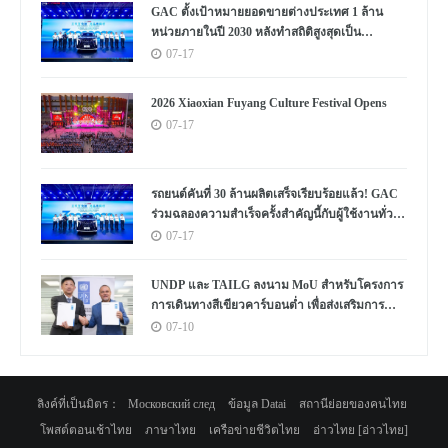
GAC ตั้งเป้าหมายยอดขายต่างประเทศ 1 ล้าน
หน่วยภายในปี 2030 หลังทำสถิติสูงสุดเป็น
ประวัติการณ์
07-17
2026 Xiaoxian Fuyang Culture Festival Opens
07-17
รถยนต์คันที่ 30 ล้านผลิตเสร็จเรียบร้อยแล้ว! GAC
ร่วมฉลองความสำเร็จครั้งสำคัญนี้กับผู้ใช้งานทั่ว
โลก
07-17
UNDP และ TAILG ลงนาม MoU สำหรับโครงการ
การเดินทางสีเขียวคาร์บอนต่ำ เพื่อส่งเสริมการ
พัฒนาอย่างยั่งยืนในแอฟริกาและทั่วโลก
07-10
ลิงค์ที่เป็นมิตร：
Московский след
ข้อมูล Datai
สถานีย่อยของคนไทย
โพสต์ตอนเช้าไทย
ภาษาไทย
เครือข่ายชีวิตไทย
อ่าวไทย [อ่าวไทย]