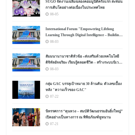
SUGO จัดงานเฉลิมฉลองคอมมูนิตี้ครั้งแรก สะท้อน
การเติบโตอย่างต่อเนื่องในประเทศไทย
08-05
International Forum "Empowering Lifelong
Learning Through Digital Intelligence – Building
a New Ecosystem for Human Lifelong Learning"
08-03
Convenes
สัมมนานานาชาติหัวข้อ «ส่งเสริมด้วยเทคโนโลยี
ดิจิทัลอัจฉริยะ เรียนรู้ตลอดชีวิต – สร้างระบบนิเวศ
ใหม่แห่งการเรียนรู้ตลอดชีวิตของมนุษย์» จัดขึ้น
08-03
กลุ่ม GAC บรรลุเป้าหมาย 30 ล้านคัน: ตัวเลขเบื้อง
หลัง "ความเร็วของ GAC"
07-22
นิทรรศการ “ตุนหวง – สมบัติวัฒนธรรมอันยิ่งใหญ่”
เปิดอย่างเป็นทางการ ณ พิพิธภัณฑ์หูหนาน
07-21