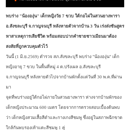
พบร่าง "น้ององุ่น" เด็กหญิงวัย 7 ขวบ ใต้กอไผ่ในสวนยางพารา
อ.สังขละบุรี จ.กาญจนบุรี หลังหายตัวจากบ้าน 3 วัน เร่งส่งชันสูตร
หาสาเหตุการเสียชีวิต พร้อมสอบปากคำชายชาวเมียนมาต้อง
สงสัยที่ถูกควบคุมตัวไว้
วันนี้ (1 มิ.ย.2569) ตำรวจ สภ.สังขละบุรี พบร่าง "น้ององุ่น" เด็ก
หญิงอายุ 7 ขวบ ในพื้นที่หมู่ 4 ต.ปรังเผล อ.สังขละบุรี
จ.กาญจนบุรี หลังหายตัวไปจากบ้านพักตั้งแต่วันที่ 30 พ.ค.ที่ผ่าน
มา
จุดที่พบร่างอยู่ใต้กอไผ่ภายในสวนยางพารา ห่างจากบ้านพักของ
เด็กหญิงประมาณ 600 เมตร โดยจากการตรวจสอบเบื้องต้นพบ
ว่า เด็กหญิงสวมเสื้อสีดำและกางเกงสีชมพู ซึ่งอยู่ในสภาพฉีกขาด
ใกล้กันพบรองเท้าแตะสีชมพู 1 คู่