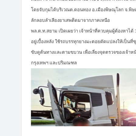
โดยจับกุมได้บริเวณต.ดอนทอง อ.เมืองพิษณุโลก จ.พิษณุ
ลักลอบลำเลียงยาเสพติดมาจากภาคเหนือ
พล.ต.ท.สยาม เปิดเผยว่า เจ้าหน้าที่ควบคุมผู้ต้องหาไ
อยู่เบื้องหลัง ใช้รถบรรทุกยางมะตอยดัดแปลงให้เป็นที
ขับดูต้นทางและตามขบวน เพื่อเลี่ยงจุดตรวจของเจ้าหน้
กรุงเทพฯ และปริมณฑล