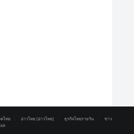
วิตไทย
อ่าวไทย [อ่าวไทย]
ธุรกิจไทยรายวัน
ข่าว
ิตอล