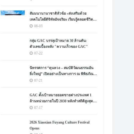
Human Lifelong Learning" Convenes
สัมมนานานาชาติหัวข้อ «ส่งเสริมด้วย
เทคโนโลยีดิจิทัลอัจฉริยะ เรียนรู้ตลอดชีวิต –
สร้างระบบนิเวศใหม่แห่งการเรียนรู้ตลอด
08-03
ชีวิตของมนุษย์» จัดขึ้น
กลุ่ม GAC บรรลุเป้าหมาย 30 ล้านคัน:
ตัวเลขเบื้องหลัง "ความเร็วของ GAC"
07-22
นิทรรศการ “ตุนหวง – สมบัติวัฒนธรรมอัน
ยิ่งใหญ่” เปิดอย่างเป็นทางการ ณ พิพิธภัณฑ์
หูหนาน
07-21
GAC ตั้งเป้าหมายยอดขายต่างประเทศ 1
ล้านหน่วยภายในปี 2030 หลังทำสถิติสูงสุด
เป็นประวัติการณ์
07-17
2026 Xiaoxian Fuyang Culture Festival
Opens