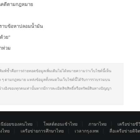
เนินคดีตามกฎหมาย
บทราบข้อหาปลอมน้ำมัน
ด้วย"
ำท่วม
ิมพ์ซ้ำคือการถ่ายทอดข้อมูลเพิ่มเติมไม่ได้หมายความว่าเว็บไซต์นี้เห็น
 ๆ ตามกฎหมาย แหล่งข้อมูลทั้งหมดในเว็บไซต์นี้ได้รับการรวบรวมบน
อ้างอิงของทุกคนเท่านั้นหากมีการละเมิดลิขสิทธิ์หรือทรัพย์สินทางปัญญา
นีย่อยของคนไทย
โพสต์ตอนเช้าไทย
ภาษาไทย
เครือข่ายชี
องไทย
เครือข่ายการศึกษาไทย
เวลากรุงเทพ
สื่อเครือข่ายดิจ