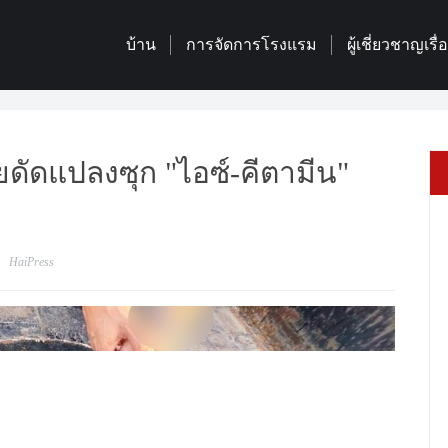
บ้าน
การจัดการโรงแรม
ผู้เชี่ยวชาญเรื
ดัดแปลงซุก "ไอซ์-คีตามีน"
HaiPress