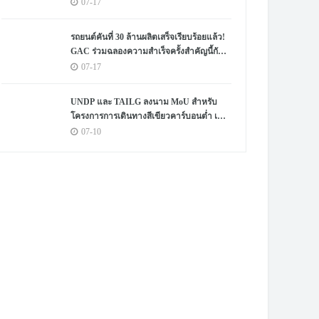
07-17
รถยนต์คันที่ 30 ล้านผลิตเสร็จเรียบร้อยแล้ว!
GAC ร่วมฉลองความสำเร็จครั้งสำคัญนี้กับผู้
ใช้งานทั่วโลก
07-17
UNDP และ TAILG ลงนาม MoU สำหรับ
โครงการการเดินทางสีเขียวคาร์บอนต่ำ เพื่อ
ส่งเสริมการพัฒนาอย่างยั่งยืนในแอฟริกา
07-10
และทั่วโลก