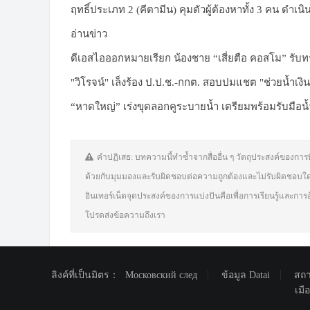
ฤทธิ์ประเภท 2 (คีตามีน) คุมตัวผู้ต้องหาทั้ง 3 คน ดำ
อ่านข่าว
ดีเอสไอออกหมายเรียก น้องชาย “เสี่ยตือ คอสโม” รั
"วิโรจน์" เล็งร้อง ป.ป.ช.-กกต. สอบปมแชต "ช่วยน้ำเงิน
“หาดใหญ่” เร่งขุดลอกคูระบายน้ำ เตรียมพร้อมรับมือน้
คำปฏิเสธ: บทความนี้ทำซ้ำจากสื่ออื่น ๆ วัตถุประสงค์ของการพ
ด้วยกับมุมมองและรับผิดชอบต่อความถูกต้องและไม่รับผิดชอบใด
อินเทอร์เน็ตจุดประสงค์ของการแบ่งปันคือเพื่อการเรียนรู้และการ
โปรดส่งข้อความถึงเรา
ลิงค์ที่เป็นมิตร：
Московский след
ข้อมูล Datai
สถา
เมื