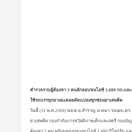
ตำรวจรวบผู้ต้องหา 3 คนลักลอบขนไอซ์ 1,680 กก.และคี
ใช้รถบรรทุกยางมะตอยดัดแปลงซุกซ่อนยาเสพติด
วันนี้ (31 พ.ค.2569) พล.ต.อ.สำราญ นวลมา รองผบ.ต
ยาเสพติด กองกำกับการสวัสดิภาพเด็กและสตรี กองบัญ
ต้องหา 3 คน พร้อมของกลางยาไอซ์ 1,680 กิโลกรัม แ