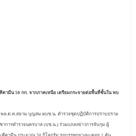
ตามีน 50 กก. จากภาคเหนือ เตรียมกระจายต่อพื้นที่ชั้นใน พบ
ร. พล.ต.ท.สยาม บุญสม ผบช.น. ตำรวจชุดปฏิบัติการปราบปราม
ชาการตำรวจนครบาล (บช.น.) ร่วมแถลงข่าวการจับกุม ผู้
ละคีตามีน ประมาณ 50 กิโลกรัม รถบรรทุกยางมะตอย 1 คัน