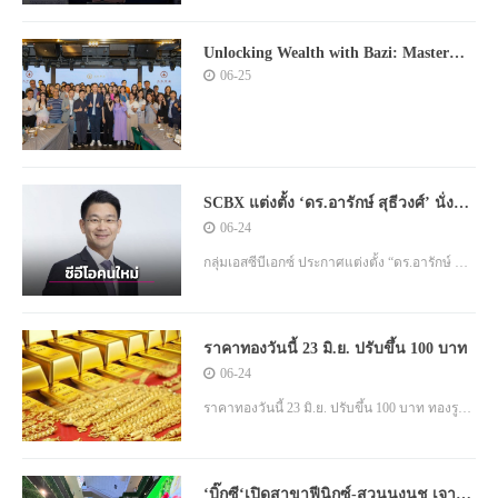
ประชาชนในพื้นที่ชายแดนใกล้ชิด ลดผลกระทบ
การค้า เร่งกระจายผัก-ผลไม้ช่วยพี่น้องเกษตรกร
Unlocking Wealth with Bazi: Master
Chiu’s Exclusive Event in Hong Kong
06-25
Decoding the Wealth Code Through
Bazi (Eight Characters)
SCBX แต่งตั้ง ‘ดร.อารักษ์ สุธีวงศ์’ นั่งซีอี
โอคนใหม่ มีผล 1 ม.ค.2570
06-24
กลุ่มเอสซีบีเอกซ์ ประกาศแต่งตั้ง “ดร.อารักษ์ สุธี
วงศ์” ดำรงตำแหน่งประธานเจ้าหน้าที่บริหารคน
ใหม่ มีผล 1 มกราคม 2570
ราคาทองวันนี้ 23 มิ.ย. ปรับขึ้น 100 บาท
06-24
ราคาทองวันนี้ 23 มิ.ย. ปรับขึ้น 100 บาท ทองรูป
พรรณอยู่ที่ 53,150 บาท
‘บิ๊กซี‘เปิดสาขาฟีนิกซ์-สวนนงนุช เจาะ