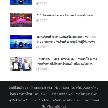
ประวัติการณ์
07-17
2026 Xiaoxian Fuyang Culture Festival Opens
07-17
รถยนต์คันที่ 30 ล้านผลิตเสร็จเรียบร้อยแล้ว! GAC
ร่วมฉลองความสำเร็จครั้งสำคัญนี้กับผู้ใช้งานทั่ว
โลก
07-17
UNDP และ TAILG ลงนาม MoU สำหรับโครงการ
การเดินทางสีเขียวคาร์บอนต่ำ เพื่อส่งเสริมการ
พัฒนาอย่างยั่งยืนในแอฟริกาและทั่วโลก
07-10
ลิงค์ที่เป็นมิตร：
Московский след
ข้อมูล Datai
สถานีย่อยของคนไทย
โพสต์ตอนเช้าไทย
ภาษาไทย
เครือข่ายชีวิตไทย
อ่าวไทย [อ่าวไทย]
ธุรกิจไทยรายวัน
ข่าวเมืองไทย
เครือข่ายการศึกษาไทย
เวลากรุงเทพ
สื่อเครือข่ายดิจิตอล