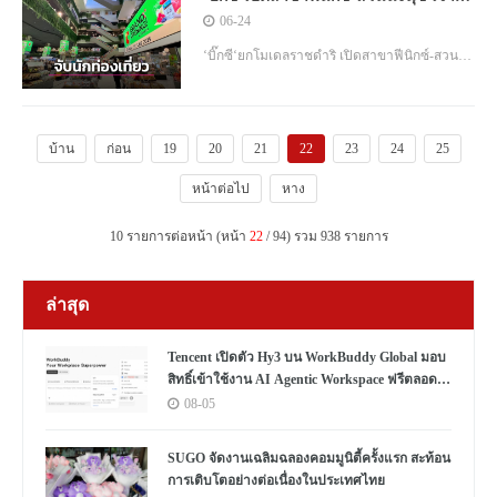
นักท่องเที่ยว
06-24
‘บิ๊กซี‘ยกโมเดลราชดำริ เปิดสาขาฟีนิกซ์-สวน
นงนุช เจาะนักท่องเที่ยว
บ้าน
ก่อน
19
20
21
22
23
24
25
หน้าต่อไป
หาง
10 รายการต่อหน้า (หน้า
22
/ 94) รวม 938 รายการ
ล่าสุด
Tencent เปิดตัว Hy3 บน WorkBuddy Global มอบ
สิทธิ์เข้าใช้งาน AI Agentic Workspace ฟรีตลอด
เดือนสิงหาคม
08-05
SUGO จัดงานเฉลิมฉลองคอมมูนิตี้ครั้งแรก สะท้อน
การเติบโตอย่างต่อเนื่องในประเทศไทย