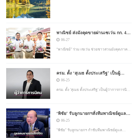
Economic and Trade Exchange Mission
พาณิชย์ ส่งมังคุดขายผ่านเซเว่น กก. 40
บ. หวังช่วยเกษตรกร
06-27
“พาณิชย์” ร่วม เซเว่น ช่วยชาวสวนมังคุดภาค
ตะวันออก เตรียมจำหน่ายผ่าน 7-Eleven 100 ตัน
พร้อมต่อยอดมังคุดใต้ หอการค้าแก้ปัญหาระยะ
ครม. ตั้ง ‘สุเมธ ตั้งประเสริฐ’ เป็นผู้
กลาง-ยาว
ว่าการการนิคมฯคนใหม่
06-25
ครม. ตั้ง 'สุเมธ ตั้งประเสริฐ' เป็นผู้ว่าการการนิคม
อุตสาหกรรมแห่งประเทศไทยคนใหม่
‘พิชัย’ รับลูกนายกฯสั่งทีมพาณิชย์ดูแล
การค้า-ประชาชนพื้นที่ชายแดนใกล้ชิด
06-25
"พิชัย" รับลูกนายกฯ กำชับทีมพาณิชย์ดูแล