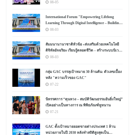
08-05
International Forum "Empowering Lifelong
Learning Through Digital Intelligence – Building
a New Ecosystem for Human Lifelong Learning"
08-03
Convenes
สัมมนานานาชาติหัวข้อ «ส่งเสริมด้วยเทคโนโลยี
ดิจิทัลอัจฉริยะ เรียนรู้ตลอดชีวิต – สร้างระบบนิเวศ
ใหม่แห่งการเรียนรู้ตลอดชีวิตของมนุษย์» จัดขึ้น
08-03
กลุ่ม GAC บรรลุเป้าหมาย 30 ล้านคัน: ตัวเลขเบื้อง
หลัง "ความเร็วของ GAC"
07-22
นิทรรศการ “ตุนหวง – สมบัติวัฒนธรรมอันยิ่งใหญ่”
เปิดอย่างเป็นทางการ ณ พิพิธภัณฑ์หูหนาน
07-21
GAC ตั้งเป้าหมายยอดขายต่างประเทศ 1 ล้าน
หน่วยภายในปี 2030 หลังทำสถิติสูงสุดเป็น