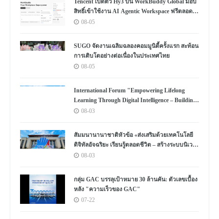
Tencent เปิดตัว Hy3 บน WorkBuddy Global มอบ
สิทธิ์เข้าใช้งาน AI Agentic Workspace ฟรีตลอด
เดือนสิงหาคม
08-05
SUGO จัดงานเฉลิมฉลองคอมมูนิตี้ครั้งแรก สะท้อน
การเติบโตอย่างต่อเนื่องในประเทศไทย
08-05
International Forum "Empowering Lifelong
Learning Through Digital Intelligence – Building
a New Ecosystem for Human Lifelong Learning"
08-03
Convenes
สัมมนานานาชาติหัวข้อ «ส่งเสริมด้วยเทคโนโลยี
ดิจิทัลอัจฉริยะ เรียนรู้ตลอดชีวิต – สร้างระบบนิเวศ
ใหม่แห่งการเรียนรู้ตลอดชีวิตของมนุษย์» จัดขึ้น
08-03
กลุ่ม GAC บรรลุเป้าหมาย 30 ล้านคัน: ตัวเลขเบื้อง
หลัง "ความเร็วของ GAC"
07-22