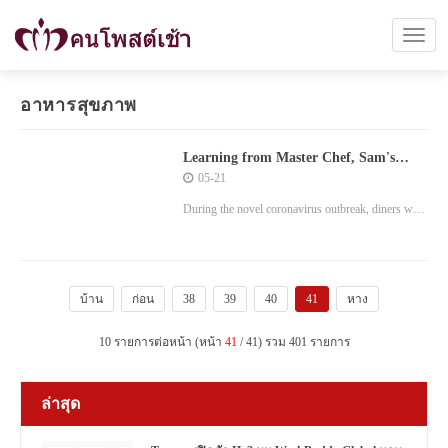
อาหารสุขภาพ
Learning from Master Chef, Sam's
Club serves up members premium
05-21
lifestyle
During the novel coronavirus outbreak, diners were
forced to retire to their own kitchens with many
attempting to replicate their favor restaurant's
dishes, some successfully, others not so.
บ้าน
ก่อน
38
39
40
41
หาง
10 รายการต่อหน้า (หน้า
41
/ 41) รวม 401 รายการ
ล่าสุด