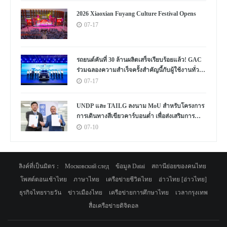
2026 Xiaoxian Fuyang Culture Festival Opens
07-17
รถยนต์คันที่ 30 ล้านผลิตเสร็จเรียบร้อยแล้ว! GAC
ร่วมฉลองความสำเร็จครั้งสำคัญนี้กับผู้ใช้งานทั่ว
โลก
07-17
UNDP และ TAILG ลงนาม MoU สำหรับโครงการ
การเดินทางสีเขียวคาร์บอนต่ำ เพื่อส่งเสริมการ
พัฒนาอย่างยั่งยืนในแอฟริกาและทั่วโลก
07-10
ลิงค์ที่เป็นมิตร：
Московский след
ข้อมูล Datai
สถานีย่อยของคนไทย
โพสต์ตอนเช้าไทย
ภาษาไทย
เครือข่ายชีวิตไทย
อ่าวไทย [อ่าวไทย]
ธุรกิจไทยรายวัน
ข่าวเมืองไทย
เครือข่ายการศึกษาไทย
เวลากรุงเทพ
สื่อเครือข่ายดิจิตอล