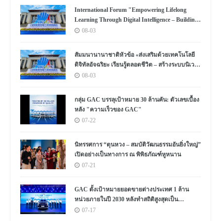
International Forum "Empowering Lifelong
Learning Through Digital Intelligence – Building
a New Ecosystem for Human Lifelong Learning"
08-03
Convenes
สัมมนานานาชาติหัวข้อ «ส่งเสริมด้วยเทคโนโลยี
ดิจิทัลอัจฉริยะ เรียนรู้ตลอดชีวิต – สร้างระบบนิเวศ
ใหม่แห่งการเรียนรู้ตลอดชีวิตของมนุษย์» จัดขึ้น
08-03
กลุ่ม GAC บรรลุเป้าหมาย 30 ล้านคัน: ตัวเลขเบื้อง
หลัง "ความเร็วของ GAC"
07-22
นิทรรศการ “ตุนหวง – สมบัติวัฒนธรรมอันยิ่งใหญ่”
เปิดอย่างเป็นทางการ ณ พิพิธภัณฑ์หูหนาน
07-21
GAC ตั้งเป้าหมายยอดขายต่างประเทศ 1 ล้าน
หน่วยภายในปี 2030 หลังทำสถิติสูงสุดเป็น
ประวัติการณ์
07-17