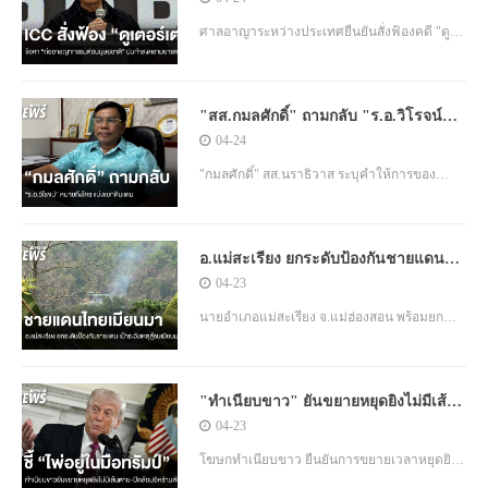
ศาลอาญาระหว่างประเทศยืนยันสั่งฟ้องคดี "ดู
เตอร์เต" อดีตผู้นำฟิลิปปินส์ ในข้อหาก่อ
อาชญากรรมต่อมนุษยชาติ จากปฏิบัติการทำ
"สส.กมลศักดิ์" ถามกลับ "ร.อ.วิโรจน์"
สงครามยาเสพติด
หมายถึงใคร แบ่งแยกดินแดน
04-24
"กมลศักดิ์" สส.นราธิวาส ระบุคำให้การของ
"ร.อ.วิโรจน์" ผู้ต้องหาก่อเหตุยิง ต้องการกัน
กองทัพ จงใจท
อ.แม่สะเรียง ยกระดับป้องกันชายแดน
เฝ้าระวังสถานการณ์สู้รบในเมียนมา
04-23
นายอำเภอแม่สะเรียง จ.แม่ฮ่องสอน พร้อมยก
ระดับรับมือสถานการณ์ชายแดน หลังเหตุสู้รบใน
เมียนมา กระทบพื้นที่ไทย ตั้งจุดตรวจ จุดสกัด
"ทำเนียบขาว" ยันขยายหยุดยิงไม่มีเส้น
พร้อมเตรียมหลุมหลบภัยและศูนย์พักพิง รองรับ
ตาย ชี้ไพ่ทุกใบอยู่ในมือทรัมป์
04-23
สถานการณ์ฉุกเฉิน
โฆษกทำเนียบขาว ยืนยันการขยายเวลาหยุดยิง