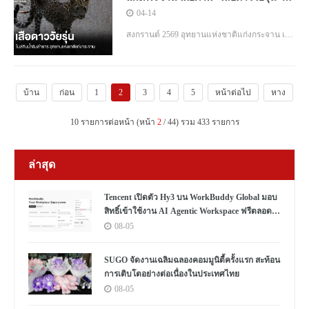
โผล่กินน้ำริมลำธาร ผืนป่ามรดกโลก
04-14
สงกรานต์ 2569 อุทยานแห่งชาติแก่งกระจาน เผย
ภาพ "เสือดาววัยรุ่น" โผล่กินน้ำริมลำธาร ผืนป่า
มรดกโลก ตอกย้ำความสมบูรณ์ระบบนิเวศ
บ้าน
ก่อน
1
2
3
4
5
หน้าต่อไป
หาง
10 รายการต่อหน้า (หน้า
2
/ 44) รวม 433 รายการ
ล่าสุด
Tencent เปิดตัว Hy3 บน WorkBuddy Global มอบ
สิทธิ์เข้าใช้งาน AI Agentic Workspace ฟรีตลอด
เดือนสิงหาคม
08-05
SUGO จัดงานเฉลิมฉลองคอมมูนิตี้ครั้งแรก สะท้อน
การเติบโตอย่างต่อเนื่องในประเทศไทย
08-05