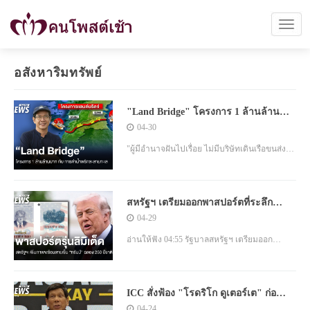
อสังหาริมทรัพย์
"Land Bridge" โครงการ 1 ล้านล้าน
บาทกับการตำน้ำพริกละลายทะเล
04-30
"ผู้มีอำนาจฝันไปเรื่อย ไม่มีบริษัทเดินเรือขนส่ง
ระดับโลกไหนจะมาใช้แลนด์บริดจ์ (Land Bridge)
นี้หรอก เพราะค่าใช้จ่ายสูงมาก" ผู้บริหารสาย
สหรัฐฯ เตรียมออกพาสปอร์ตที่ระลึก
การเดินเรือระหว่างประเทศหลายคนที่เป็นลูกค้า
ฉลอง 250 ปีชาติ พร้อมภาพ-ลายเซ็น
04-29
โดยตรงของโครงการนี้เล่าให้ผู้เขียนฟังตรงกัน
"ทรัมป์"
ผลของการศึกษาของจุฬาฯ ก็ออกมาแล้วว
อ่านให้ฟัง 04:55 รัฐบาลสหรัฐฯ เตรียมออก
หนังสือเดินทางรุ่นพิเศษจำนวนจำกัดเพื่อเฉลิม
ฉลองครบรอบ 250 ปีของประเ
ICC สั่งฟ้อง "โรดริโก ดูเตอร์เต" ก่อ
อาชญากรรมต่อมนุษยชาติ
04-24