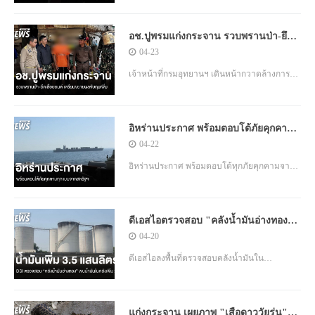
ไม่มีกำหนดเส้นตายและเดินหน้าปิดล้อมทาง
ทะเลต่ออิหร่าน ชี้อิหร่านอยู่ในสถานะอ่อนแอและ
อช.ปูพรมแก่งกระจาน รวบพรานป่า-ยึด
ไพ่ทุกใบอยู่ในมือผู้นำสหรัฐฯ
เลื่อยยนต์ เตรียมขยายผลจับกุมเพิ่ม
04-23
เจ้าหน้าที่กรมอุทยานฯ เดินหน้ากวาดล้างการ
เผาป่าและล่าสัตว์ในอุทยานแห่งชาติแก่ง
กระจาน พบหลักฐานจำนวนมาก ทั้งการจับกุมผู้
อิหร่านประกาศ พร้อมตอบโต้ภัยคุกคาม
ต้องหา อุปกรณ์ล่าสัตว์ และซากกระทิง เตรียม
ทุกแบบจากสหรัฐฯ
04-22
ขยายผลติดตามผู้กระทำผิดเพิ่มเติม พร้อมย้ำ
ดำเนินคดีตามกฎหมายอย่างเข้มงวด
อิหร่านประกาศ พร้อมตอบโต้ทุกภัยคุกคามจาก
สหรัฐฯ ท่ามกลางสถานการณ์ตึงเครียด ก่อนข้อ
ตกลงหยุดยิงชั่วคราวส
ดีเอสไอตรวจสอบ "คลังน้ำมันอ่างทอง"
พบปริมาณเพิ่ม 3.5 แสนลิตร
04-20
ดีเอสไอลงพื้นที่ตรวจสอบคลังน้ำมันใน
จ.อ่างทอง พบปริมาณน้ำมันที่จัดเก็บเพิ่มอีกกว่า
350,000 ลิตร หลังจากก่อนหน้านี้มีการครอบ
แก่งกระจาน เผยภาพ "เสือดาววัยรุ่น"
ครองโดยไม่มีเอกสารกำกับ